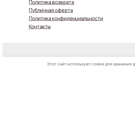
Политика возврата
Публичная оферта
Политика конфиденциальности
Контакты
© 2026 NIKASS. Все права защищены.
Этот сайт использует cookie для хранения 
Свинцово-кислотный герметичный аккумул
20 700,00
₽
Количество
товара