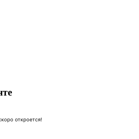
нте
скоро откроется!